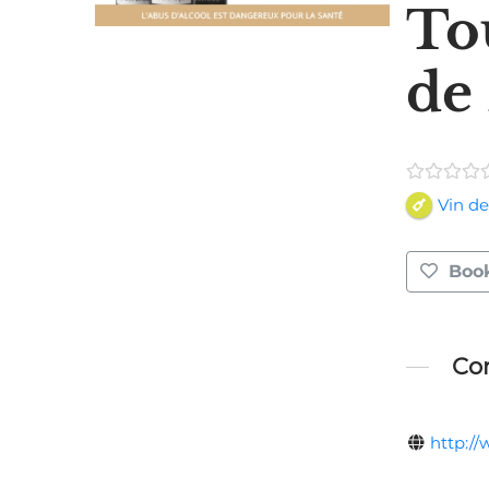
To
de
Vin de
Boo
Con
http:/