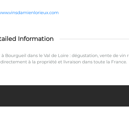
/www.vinsdamienlorieux.com
ailed Information
r à Bourgueil dans le Val de Loire : dégustation, vente de vin
directement à la propriété et livraison dans toute la France.
© 2026
Insectisite
. All rights reserved.