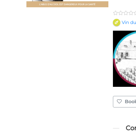
Vin du
Boo
Con