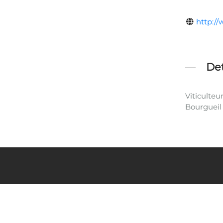
http:/
Det
Viticulteu
Bourgueil 