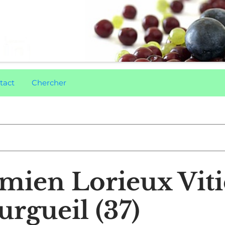
tact
Chercher
mien Lorieux Viti
rgueil (37)