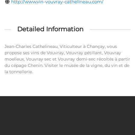
http://www.vin-vouvray-cathelineau.com/
Detailed Information
Jean-Charles Cathelineau, Viticulteur à Chançay, vous
propose ses vins de Vouvray, Vouvray pétillant, Vouvray
moelleux, Vouvray sec et Vouvray demi-sec récoltés à partir
du cépage Chenin. Visiter le musée de la vigne, du vin et de
la tonnellerie.