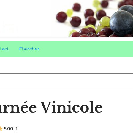
tact
Chercher
urnée Vinicole
5.00
1