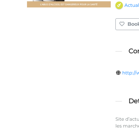
Actual
Boo
Con
http:/
Det
Site d’act
les marché