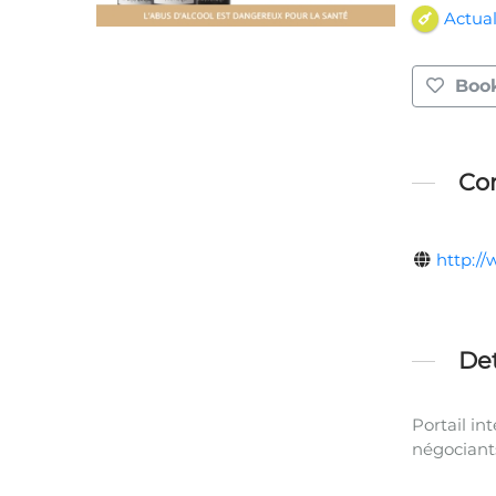
Actual
Boo
Con
http:/
Det
Portail in
négociants