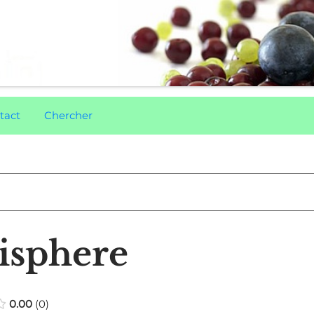
tact
Chercher
tisphere
0.00
0