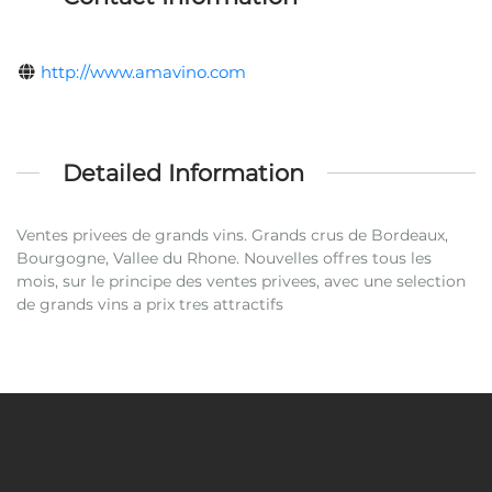
http://www.amavino.com
Detailed Information
Ventes privees de grands vins. Grands crus de Bordeaux,
Bourgogne, Vallee du Rhone. Nouvelles offres tous les
mois, sur le principe des ventes privees, avec une selection
de grands vins a prix tres attractifs