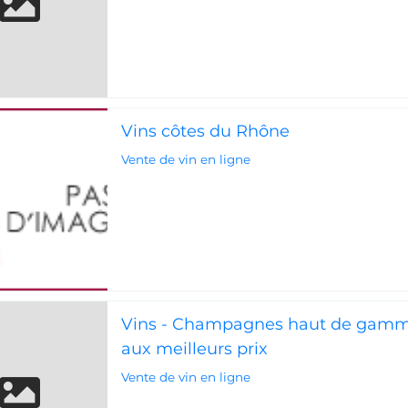
Vins côtes du Rhône
Vente de vin en ligne
Vins - Champagnes haut de gam
aux meilleurs prix
Vente de vin en ligne