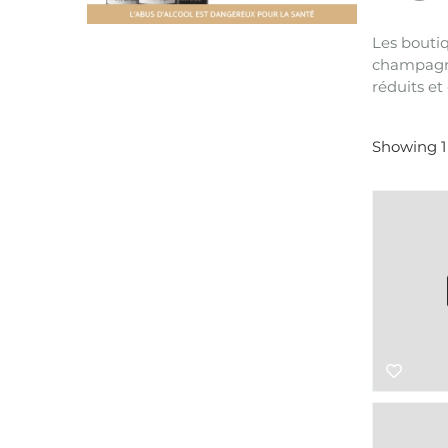
Les boutiq
champagne
réduits et
Showing 1 