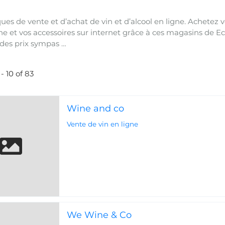
ues de vente et d’achat de vin et d’alcool en ligne. Achetez vot
 et vos accessoires sur internet grâce à ces magasins de Ec
 des prix sympas …
- 10 of 83
Wine and co
Vente de vin en ligne
We Wine & Co