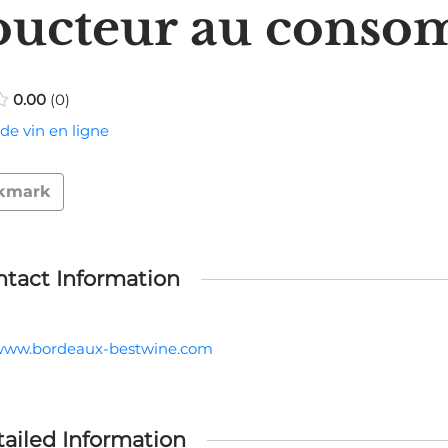
oucteur au conso
0.00
0
de vin en ligne
kmark
tact Information
/www.bordeaux-bestwine.com
ailed Information