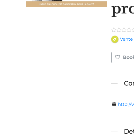
pr
Vente 
Boo
Con
http:/
Det