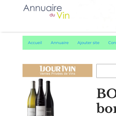
Accueil
Annuaire
Ajouter site
Con
BO
bo