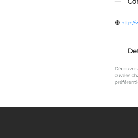
Con
http:/
Det
Découvrez
cuvées cha
préférenti