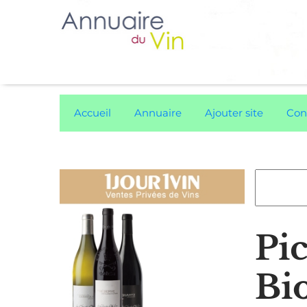
Accueil
Annuaire
Ajouter site
Con
Pi
Bi