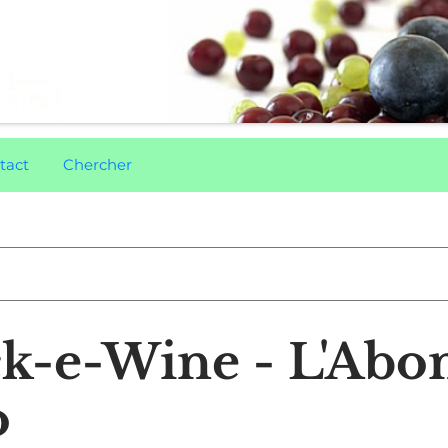
tact
Chercher
ck-e-Wine - L'Ab
o