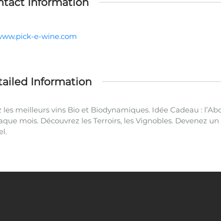
tact Information
/www.pick-e-wine.com
ailed Information
 les meilleurs vins Bio et Biodynamiques. Idée Cadeau : l’A
que mois. Découvrez les Terroirs, les Vignobles. Devenez un s
el.