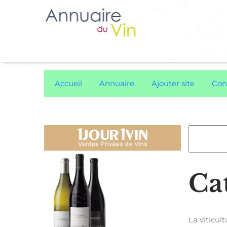
Accueil
Annuaire
Ajouter site
Con
Cat
La viticu