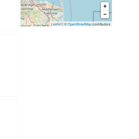
+
−
Leaflet
| ©
OpenStreetMap
contributors